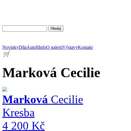
Novinky
Díla
Autoři
Info
O galerii
Výstavy
Kontakt
Marková
Cecilie
Marková
Cecilie
Kresba
4 200 Kč