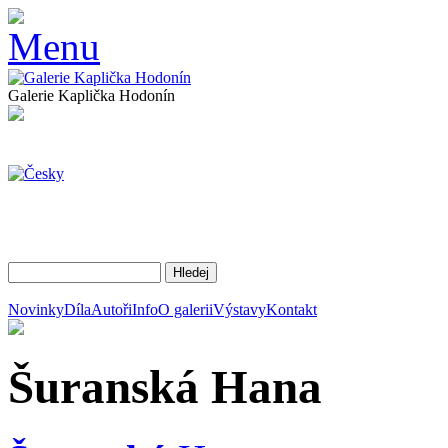
Galerie Kaplička Hodonín
Novinky
Díla
Autoři
Info
O galerii
Výstavy
Kontakt
Šuranská
Hana