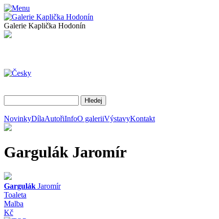
Galerie Kaplička Hodonín
Novinky
Díla
Autoři
Info
O galerii
Výstavy
Kontakt
Gargulák
Jaromír
Gargulák
Jaromír
Toaleta
Malba
Kč