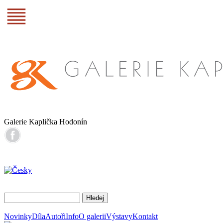
Galerie Kaplička Hodonín
Novinky
Díla
Autoři
Info
O galerii
Výstavy
Kontakt