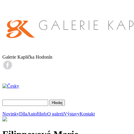
Galerie Kaplička Hodonín
Novinky
Díla
Autoři
Info
O galerii
Výstavy
Kontakt