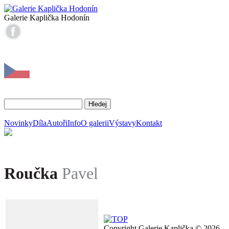
Galerie Kaplička Hodonín
Novinky
Díla
Autoři
Info
O galerii
Výstavy
Kontakt
Roučka
Pavel
Copyright Galerie Kaplička © 2026