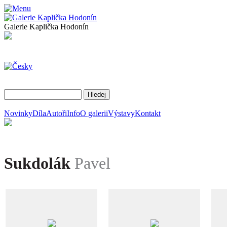
Galerie Kaplička Hodonín
Novinky
Díla
Autoři
Info
O galerii
Výstavy
Kontakt
Sukdolák
Pavel