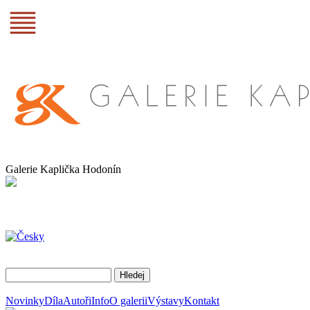
Galerie Kaplička Hodonín
Novinky
Díla
Autoři
Info
O galerii
Výstavy
Kontakt