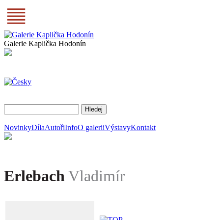
Galerie Kaplička Hodonín
Novinky
Díla
Autoři
Info
O galerii
Výstavy
Kontakt
Erlebach
Vladimír