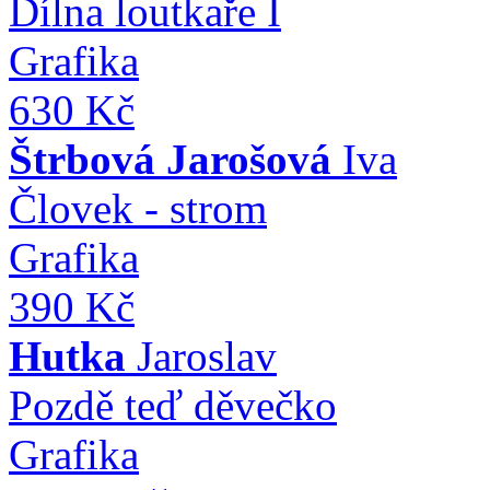
Dílna loutkaře I
Grafika
630 Kč
Štrbová Jarošová
Iva
Človek - strom
Grafika
390 Kč
Hutka
Jaroslav
Pozdě teď děvečko
Grafika