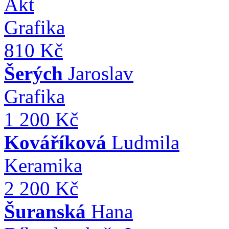
Akt
Grafika
810 Kč
Šerých
Jaroslav
Grafika
1 200 Kč
Kováříková
Ludmila
Keramika
2 200 Kč
Šuranská
Hana