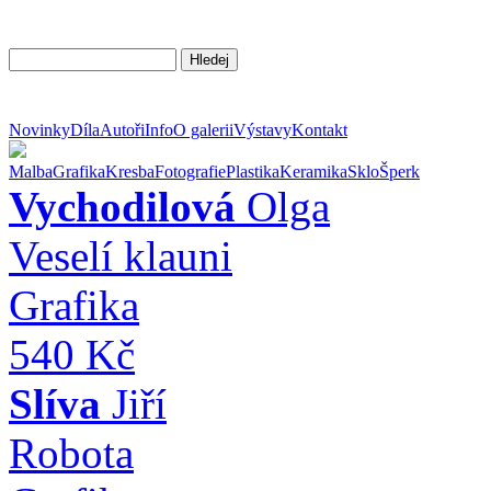
Novinky
Díla
Autoři
Info
O galerii
Výstavy
Kontakt
Malba
Grafika
Kresba
Fotografie
Plastika
Keramika
Sklo
Šperk
Vychodilová
Olga
Veselí klauni
Grafika
540 Kč
Slíva
Jiří
Robota