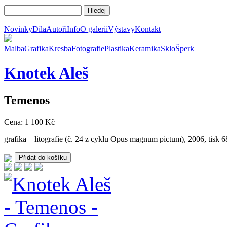
Novinky
Díla
Autoři
Info
O galerii
Výstavy
Kontakt
Malba
Grafika
Kresba
Fotografie
Plastika
Keramika
Sklo
Šperk
Knotek
Aleš
Temenos
Cena: 1 100 Kč
grafika – litografie (č. 24 z cyklu Opus magnum pictum), 2006, tisk