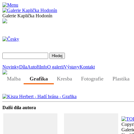
Galerie Kaplička Hodonín
Novinky
Díla
Autoři
Info
O galerii
Výstavy
Kontakt
Malba
Grafika
Kresba
Fotografie
Plastika
Další díla autora
Copyr
Galeri