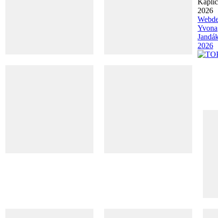
Kapli
2026
Webde
Yvona
Jandá
2026