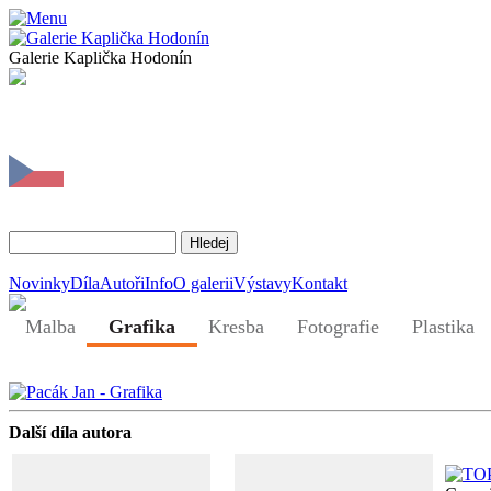
Galerie Kaplička Hodonín
Novinky
Díla
Autoři
Info
O galerii
Výstavy
Kontakt
Malba
Grafika
Kresba
Fotografie
Plastika
Další díla autora