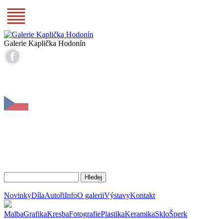
Galerie Kaplička Hodonín
Novinky
Díla
Autoři
Info
O galerii
Výstavy
Kontakt
Malba
Grafika
Kresba
Fotografie
Plastika
Keramika
Sklo
Šperk