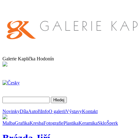
Galerie Kaplička Hodonín
Novinky
Díla
Autoři
Info
O galerii
Výstavy
Kontakt
Malba
Grafika
Kresba
Fotografie
Plastika
Keramika
Sklo
Šperk