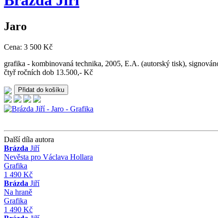
Brázda
Jiří
Jaro
Cena: 3 500 Kč
grafika - kombinovaná technika, 2005, E.A. (autorský tisk), signová
čtyř ročních dob 13.500,- Kč
Další díla autora
Brázda
Jiří
Nevěsta pro Václava Hollara
Grafika
1 490 Kč
Brázda
Jiří
Na hraně
Grafika
1 490 Kč