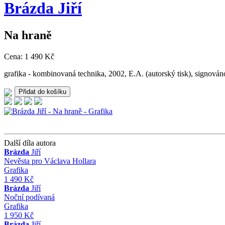
Brázda
Jiří
Na hraně
Cena: 1 490 Kč
grafika - kombinovaná technika, 2002, E.A. (autorský tisk), signová
Další díla autora
Brázda
Jiří
Nevěsta pro Václava Hollara
Grafika
1 490 Kč
Brázda
Jiří
Noční podívaná
Grafika
1 950 Kč
Brázda
Jiří