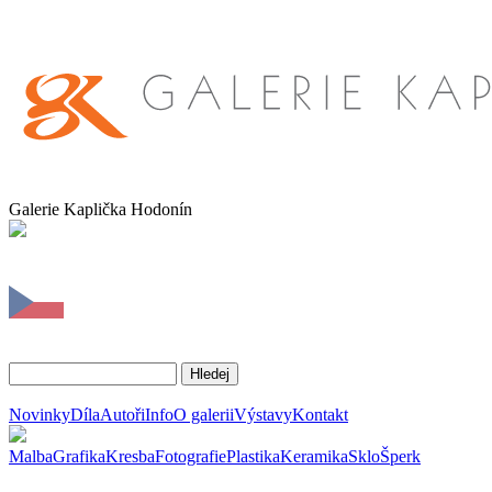
Galerie Kaplička Hodonín
Novinky
Díla
Autoři
Info
O galerii
Výstavy
Kontakt
Malba
Grafika
Kresba
Fotografie
Plastika
Keramika
Sklo
Šperk