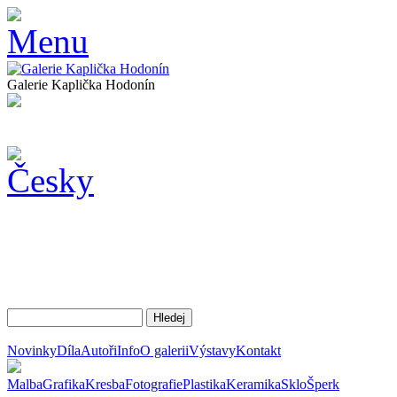
Galerie Kaplička Hodonín
Novinky
Díla
Autoři
Info
O galerii
Výstavy
Kontakt
Malba
Grafika
Kresba
Fotografie
Plastika
Keramika
Sklo
Šperk