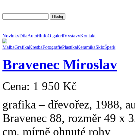
Novinky
Díla
Autoři
Info
O galerii
Výstavy
Kontakt
Malba
Grafika
Kresba
Fotografie
Plastika
Keramika
Sklo
Šperk
Bravenec
Miroslav
Cena: 1 950 Kč
grafika – dřevořez, 1988, a
Bravenec 88, rozměr 49 x 3
cm, mírně ohnu