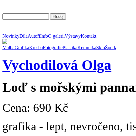
Novinky
Díla
Autoři
Info
O galerii
Výstavy
Kontakt
Malba
Grafika
Kresba
Fotografie
Plastika
Keramika
Sklo
Šperk
Vychodilová
Olga
Loď s mořskými pann
Cena: 690 Kč
grafika - lept, nevročeno, 