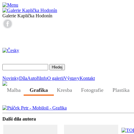
Galerie Kaplička Hodonín
Novinky
Díla
Autoři
Info
O galerii
Výstavy
Kontakt
Malba
Grafika
Kresba
Fotografie
Plastika
Další díla autora