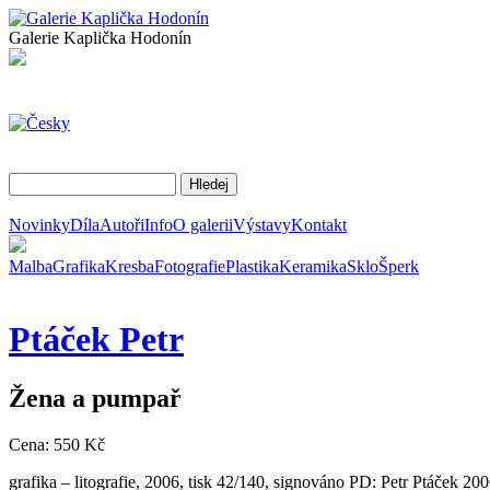
Galerie Kaplička Hodonín
Novinky
Díla
Autoři
Info
O galerii
Výstavy
Kontakt
Malba
Grafika
Kresba
Fotografie
Plastika
Keramika
Sklo
Šperk
Ptáček
Petr
Žena a pumpař
Cena: 550 Kč
grafika – litografie, 2006, tisk 42/140, signováno PD: Petr Ptáček 20