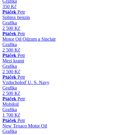
Grafika
350 Kč
Ptáček
Petr
Sphinx benzin
Grafika
2 500 Kč
Ptáček
Petr
Motor Oil Oilzum a Sinclair
Grafika
2 500 Kč
Ptáček
Petr
Mezi krami
Grafika
2 500 Kč
Ptáček
Petr
Vzducholoď U. S. Navy
Grafika
2 500 Kč
Ptáček
Petr
Mobiloil
Grafika
1 700 Kč
Ptáček
Petr
New Texaco Motor Oil
Grafika