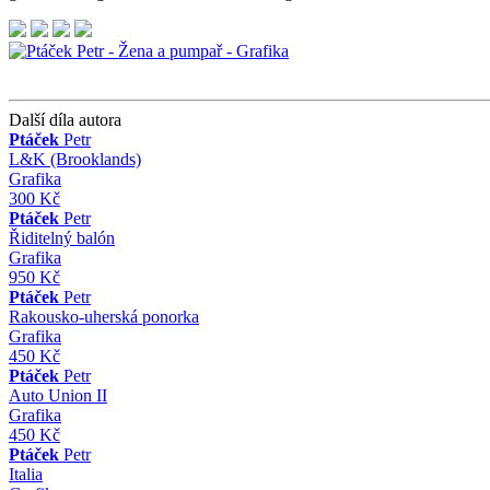
Další díla autora
Ptáček
Petr
L&K (Brooklands)
Grafika
300 Kč
Ptáček
Petr
Řiditelný balón
Grafika
950 Kč
Ptáček
Petr
Rakousko-uherská ponorka
Grafika
450 Kč
Ptáček
Petr
Auto Union II
Grafika
450 Kč
Ptáček
Petr
Italia