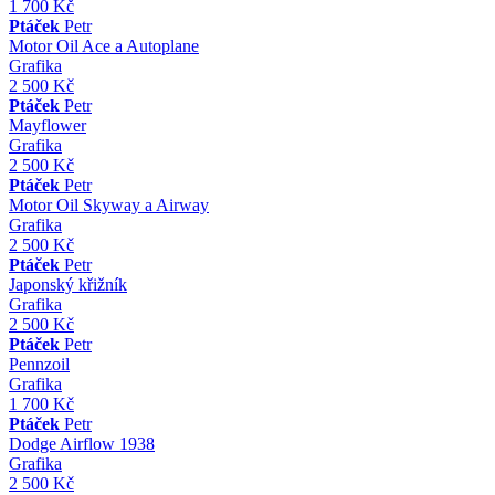
1 700 Kč
Ptáček
Petr
Motor Oil Ace a Autoplane
Grafika
2 500 Kč
Ptáček
Petr
Mayflower
Grafika
2 500 Kč
Ptáček
Petr
Motor Oil Skyway a Airway
Grafika
2 500 Kč
Ptáček
Petr
Japonský křižník
Grafika
2 500 Kč
Ptáček
Petr
Pennzoil
Grafika
1 700 Kč
Ptáček
Petr
Dodge Airflow 1938
Grafika
2 500 Kč