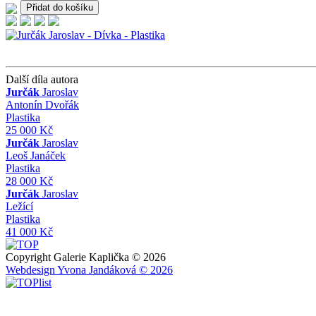
Další díla autora
Jurčák
Jaroslav
Antonín Dvořák
Plastika
25 000 Kč
Jurčák
Jaroslav
Leoš Janáček
Plastika
28 000 Kč
Jurčák
Jaroslav
Ležící
Plastika
41 000 Kč
Copyright Galerie Kaplička © 2026
Webdesign Yvona Jandáková © 2026