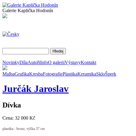
Galerie Kaplička Hodonín
Novinky
Díla
Autoři
Info
O galerii
Výstavy
Kontakt
Malba
Grafika
Kresba
Fotografie
Plastika
Keramika
Sklo
Šperk
Jurčák
Jaroslav
Dívka
Cena: 32 000 Kč
plastika - bronz, výška 37 cm