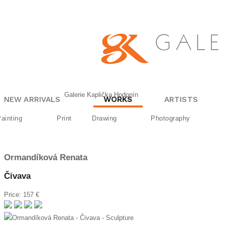
Galerie Kaplička Hodonín
NEW ARRIVALS
WORKS
ARTISTS
ainting
Print
Drawing
Photography
Ormandíková
Renata
Čivava
Price: 157 €